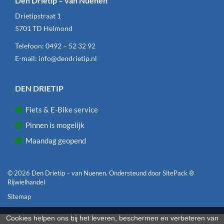
Den Drietip – van Nuenen
Drietipstraat 1
5701 TD
Helmond
Telefoon:
0492 – 52 32 92
E-mail:
info@dendrietip.nl
DEN DRIETIP
Fiets & E-Bike service
Pinnen is mogelijk
Maandag geopend
© 2026 Den Drietip – van Nuenen. Ondersteund door
SitePack ®
Rijwielhandel
Sitemap
Cookies helpen ons bij het leveren, beschermen en verbeteren van