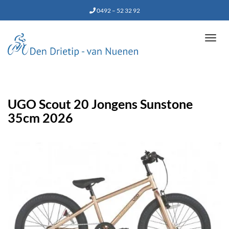
0492 – 52 32 92
Tog
navi
UGO Scout 20 Jongens Sunstone
35cm 2026