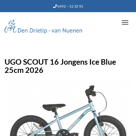
0492 – 52 32 92
Tog
navi
UGO SCOUT 16 Jongens Ice Blue
25cm 2026