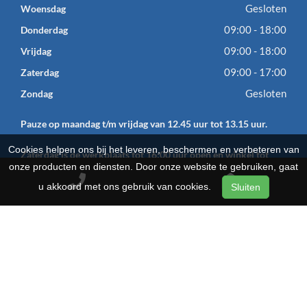
Gesloten
Woensdag
09:00 - 18:00
Donderdag
09:00 - 18:00
Vrijdag
09:00 - 17:00
Zaterdag
Gesloten
Zondag
Pauze op maandag t/m vrijdag van 12.45 uur tot 13.15 uur.
Cookies helpen ons bij het leveren, beschermen en verbeteren van
Zaterdag is de werkplaats tot 16:00 uur open en winkel tot
onze producten en diensten. Door onze website te gebruiken, gaat
17:00 uur.
u akkoord met ons gebruik van cookies.
Sluiten
CONTACTGEGEVENS
Den Drietip – van Nuenen
Drietipstraat 1
5701 TD
Helmond