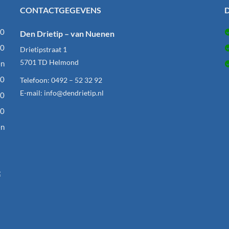
CONTACTGEGEVENS
D
00
Den Drietip – van Nuenen
00
Drietipstraat 1
5701 TD
Helmond
en
00
Telefoon:
0492 – 52 32 92
E-mail:
info@dendrietip.nl
00
00
en
t