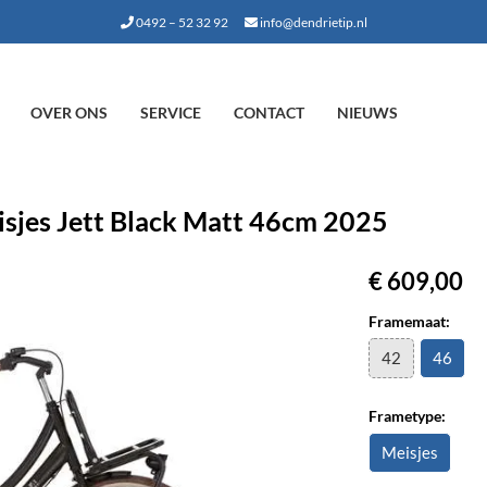
0492 – 52 32 92
info@dendrietip.nl
OVER ONS
SERVICE
CONTACT
NIEUWS
sjes Jett Black Matt 46cm 2025
€ 609,00
Framemaat:
42
46
Frametype:
Meisjes