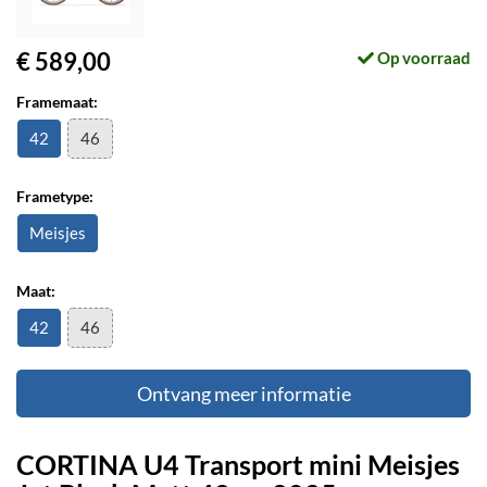
€ 589,00
Op voorraad
Framemaat:
42
46
Frametype:
Meisjes
Maat:
42
46
Ontvang meer informatie
CORTINA U4 Transport mini Meisjes