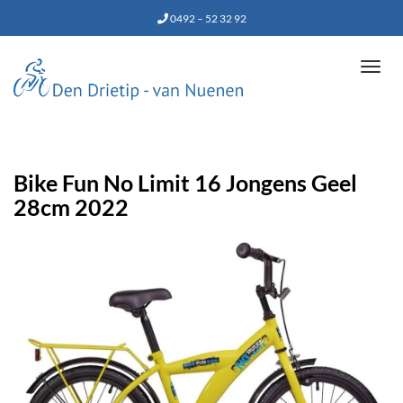
0492 – 52 32 92
Tog
navi
Bike Fun No Limit 16 Jongens Geel
28cm 2022