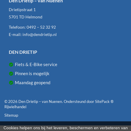
Den Drietip – van Nuenen
Drietipstraat 1
5701 TD
Helmond
Telefoon:
0492 – 52 32 92
E-mail:
info@dendrietip.nl
DEN DRIETIP
Fiets & E-Bike service
Pinnen is mogelijk
Maandag geopend
© 2026 Den Drietip – van Nuenen. Ondersteund door
SitePack ®
Rijwielhandel
Sitemap
Cookies helpen ons bij het leveren, beschermen en verbeteren van