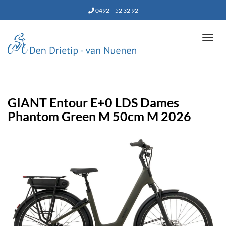
0492 – 52 32 92
Tog
navi
GIANT Entour E+0 LDS Dames
Phantom Green M 50cm M 2026