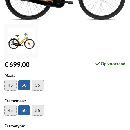
€ 699,00
Op voorraad
Maat:
45
50
55
Framemaat:
45
50
55
Frametype: