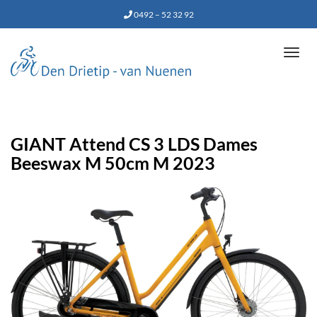
0492 – 52 32 92
Tog
navi
GIANT Attend CS 3 LDS Dames
Beeswax M 50cm M 2023