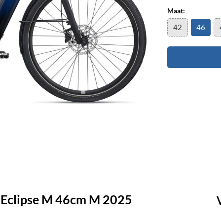
Maat:
42
46
Eclipse M 46cm M 2025