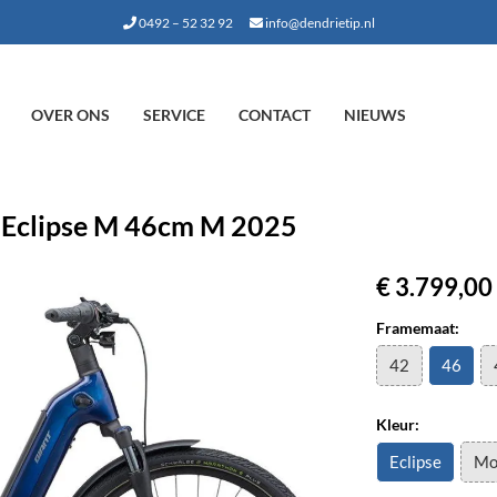
0492 – 52 32 92
info@dendrietip.nl
OVER ONS
SERVICE
CONTACT
NIEUWS
Eclipse M 46cm M 2025
€ 3.799,00
Framemaat:
42
46
Kleur:
Eclipse
Mo