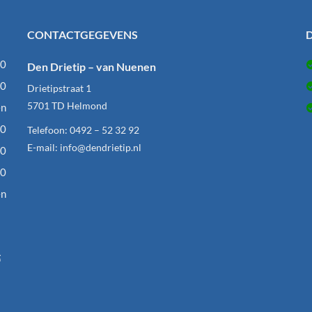
CONTACTGEGEVENS
D
00
Den Drietip – van Nuenen
00
Drietipstraat 1
5701 TD
Helmond
en
00
Telefoon:
0492 – 52 32 92
E-mail:
info@dendrietip.nl
00
00
en
t