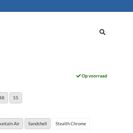
Op voorraad
48
55
untain Air
Sandshell
Stealth Chrome