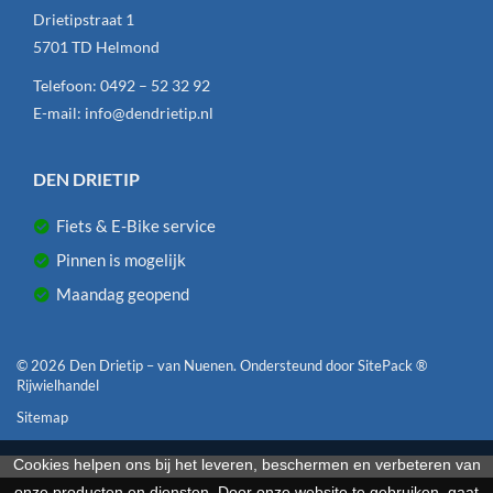
Drietipstraat 1
5701 TD
Helmond
Telefoon:
0492 – 52 32 92
E-mail:
info@dendrietip.nl
DEN DRIETIP
Fiets & E-Bike service
Pinnen is mogelijk
Maandag geopend
© 2026 Den Drietip – van Nuenen. Ondersteund door
SitePack ®
Rijwielhandel
Sitemap
Cookies helpen ons bij het leveren, beschermen en verbeteren van
onze producten en diensten. Door onze website te gebruiken, gaat