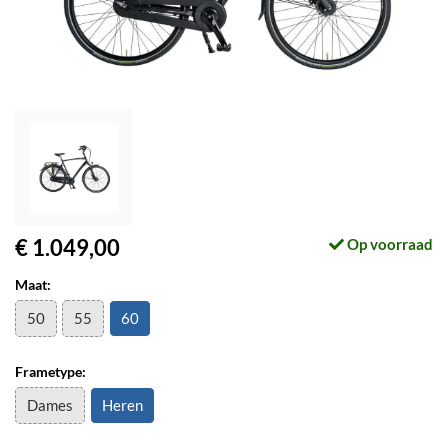
€ 1.049,00
Op voorraad
Maat:
50
55
60
Frametype:
Dames
Heren