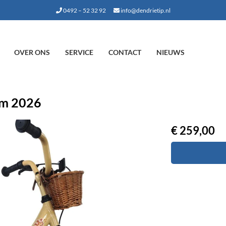
0492 – 52 32 92
info@dendrietip.nl
OVER ONS
SERVICE
CONTACT
NIEUWS
cm 2026
€ 259,00