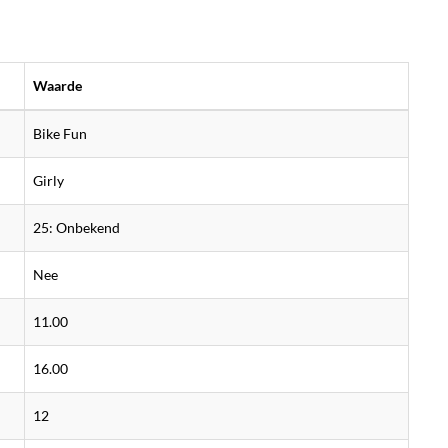
Waarde
Bike Fun
Girly
25: Onbekend
Nee
11.00
16.00
12