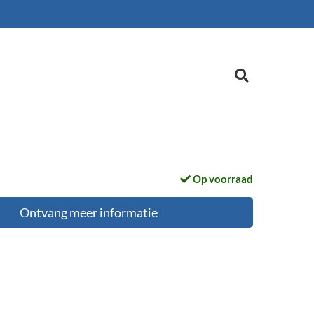
Op voorraad
Ontvang meer informatie