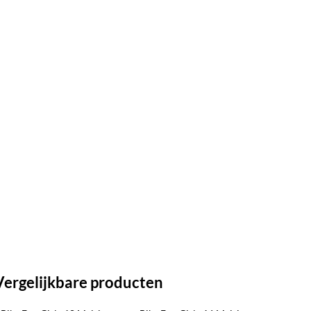
Vergelijkbare producten