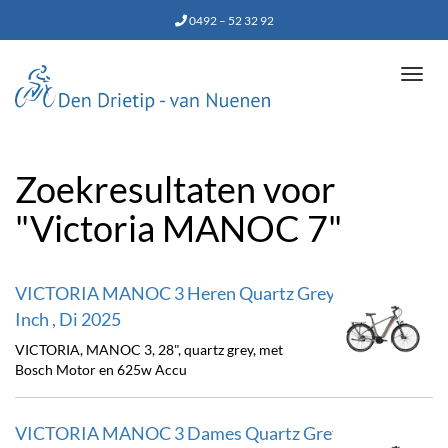
0492 – 52 32 92
Tog
navi
Zoekresultaten voor
"Victoria MANOC 7"
VICTORIA MANOC 3 Heren Quartz Grey 50cm 28
Inch , Di 2025
VICTORIA, MANOC 3, 28", quartz grey, met
Bosch Motor en 625w Accu
VICTORIA MANOC 3 Dames Quartz Grey 46cm 28