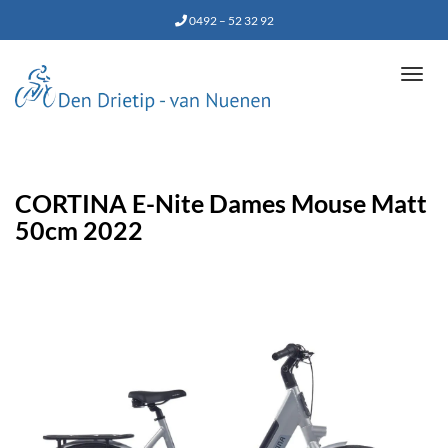
0492 – 52 32 92
Tog
navi
CORTINA E-Nite Dames Mouse Matt
50cm 2022