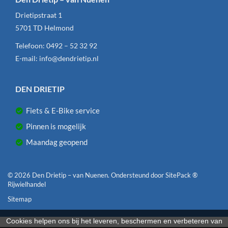
Drietipstraat 1
5701 TD
Helmond
Telefoon:
0492 – 52 32 92
E-mail:
info@dendrietip.nl
DEN DRIETIP
Fiets & E-Bike service
Pinnen is mogelijk
Maandag geopend
© 2026 Den Drietip – van Nuenen. Ondersteund door
SitePack ®
Rijwielhandel
Sitemap
Cookies helpen ons bij het leveren, beschermen en verbeteren van