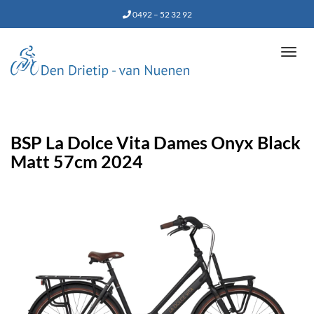
0492 – 52 32 92
Tog
navi
BSP La Dolce Vita Dames Onyx Black
Matt 57cm 2024