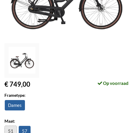
€ 749,00
Op voorraad
Frametype:
Dames
Maat:
51
57