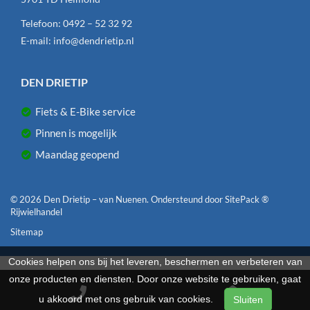
Telefoon:
0492 – 52 32 92
E-mail:
info@dendrietip.nl
DEN DRIETIP
Fiets & E-Bike service
Pinnen is mogelijk
Maandag geopend
© 2026 Den Drietip – van Nuenen. Ondersteund door
SitePack ®
Rijwielhandel
Sitemap
Cookies helpen ons bij het leveren, beschermen en verbeteren van
onze producten en diensten. Door onze website te gebruiken, gaat
u akkoord met ons gebruik van cookies.
Sluiten